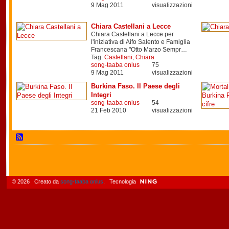
9 Mag 2011
visualizzazioni
Chiara Castellani a Lecce
Chiara Castellani a Lecce per
l'iniziativa di Aifo Salento e Famiglia
Francescana "Otto Marzo Sempr…
Tag:
Castellani
,
Chiara
song-taaba onlus
75
9 Mag 2011
visualizzazioni
Burkina Faso. Il Paese degli
Integri
song-taaba onlus
54
21 Feb 2010
visualizzazioni
© 2026 Creato da
song-taaba onlus
. Tecnologia