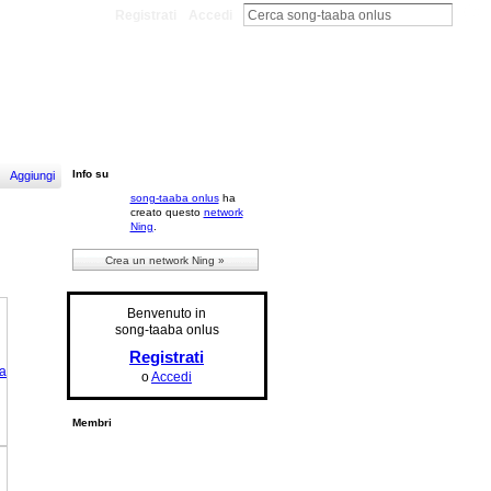
Registrati
Accedi
Info su
Aggiungi
song-taaba onlus
ha
creato questo
network
Ning
.
Crea un network Ning »
Benvenuto in
song-taaba onlus
Registrati
o
Accedi
Membri