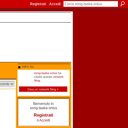
Registrati
Accedi
INFO SU
song-taaba onlus
ha
creato questo
network
Ning
.
Crea un network Ning »
Benvenuto in
song-taaba onlus
Registrati
o
Accedi