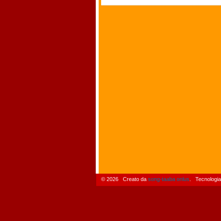
© 2026 Creato da
song-taaba onlus
. Tecnologia