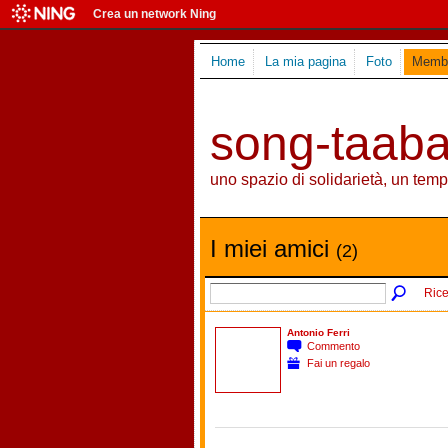
Crea un network Ning
Home
La mia pagina
Foto
Membr
song-taaba
uno spazio di solidarietà, un temp
I miei amici
(2)
Rice
Antonio Ferri
Commento
Fai un regalo