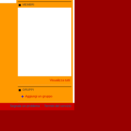
MEMBRI
Visualizza tutti
GRUPPI
Aggiungi un gruppo
Segnala un problema
|
Termini del servizio